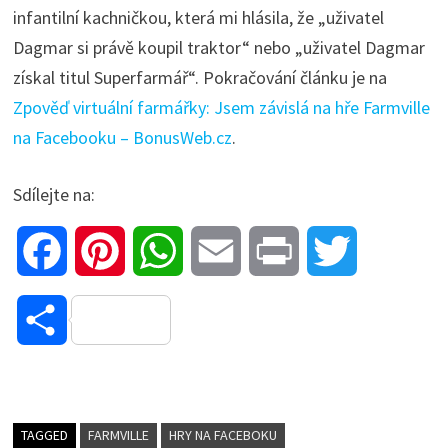
infantilní kachničkou, která mi hlásila, že „uživatel
Dagmar si právě koupil traktor“ nebo „uživatel Dagmar
získal titul Superfarmář“. Pokračování článku je na
Zpověď virtuální farmářky: Jsem závislá na hře Farmville
na Facebooku – BonusWeb.cz
.
Sdílejte na:
F
P
W
E
P
T
a
i
h
m
r
w
S
c
n
a
a
i
i
h
e
t
t
i
n
t
a
TAGGED
FARMVILLE
HRY NA FACEBOKU