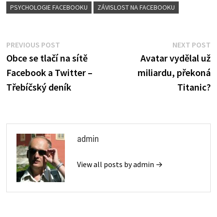
b
e
s
l
t
t
PSYCHOLOGIE FACEBOOKU
ZÁVISLOST NA FACEBOOKU
r
o
r
A
e
e
Navigace
Previous
N
PREVIOUS POST
NEXT POST
o
e
p
r
post:
p
Obce se tlačí na sítě
Avatar vydělal už
pro
Facebook a Twitter –
miliardu, překoná
k
s
p
příspěvek
Třebíčský deník
Titanic?
t
admin
View all posts by admin →