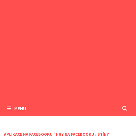
MENU
APLIKACE NA FACEBOOKU
/
HRY NA FACEBOOKU
/
STÍNY