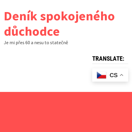
Skip
Deník spokojeného
to
content
důchodce
Je mi přes 60 a nesu to statečně
TRANSLATE:
CS