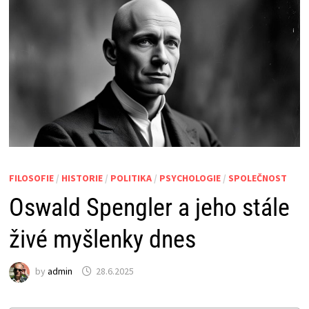
FILOSOFIE
/
HISTORIE
/
POLITIKA
/
PSYCHOLOGIE
/
SPOLEČNOST
Oswald Spengler a jeho stále
živé myšlenky dnes
by
admin
28.6.2025