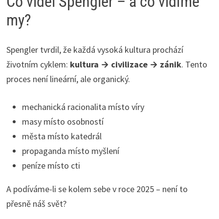
Co viděl Spengler – a co vidíme
my?
Spengler tvrdil, že každá vysoká kultura prochází
životním cyklem:
kultura → civilizace → zánik
. Tento
proces není lineární, ale organický.
mechanická racionalita místo víry
masy místo osobností
města místo katedrál
propaganda místo myšlení
peníze místo cti
A podíváme-li se kolem sebe v roce 2025 – není to
přesně náš svět?