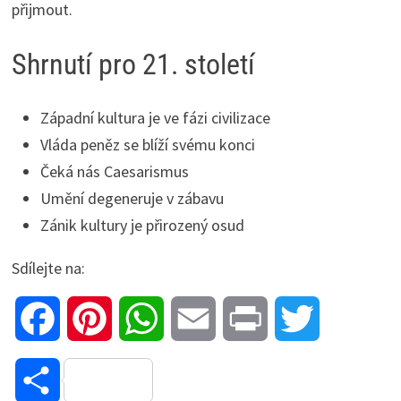
přijmout.
Shrnutí pro 21. století
Západní kultura je ve fázi civilizace
Vláda peněz se blíží svému konci
Čeká nás Caesarismus
Umění degeneruje v zábavu
Zánik kultury je přirozený osud
Sdílejte na:
F
P
W
E
P
T
a
i
h
m
r
w
S