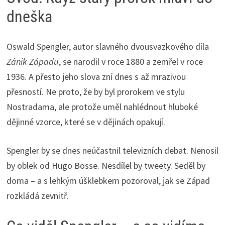
dneška
Oswald Spengler, autor slavného dvousvazkového díla
Zánik Západu
, se narodil v roce 1880 a zemřel v roce
1936. A přesto jeho slova zní dnes s až mrazivou
přesností. Ne proto, že by byl prorokem ve stylu
Nostradama, ale protože uměl nahlédnout hluboké
dějinné vzorce, které se v dějinách opakují.
Spengler by se dnes neúčastnil televizních debat. Nenosil
by oblek od Hugo Bosse. Nesdílel by tweety. Seděl by
doma – a s lehkým úšklebkem pozoroval, jak se Západ
rozkládá zevnitř.