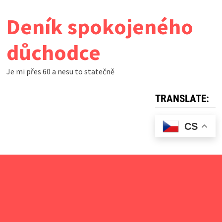
Skip
Deník spokojeného
to
content
důchodce
Je mi přes 60 a nesu to statečně
TRANSLATE:
CS