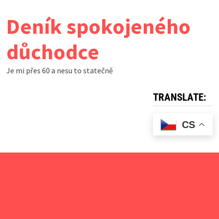
Skip
Deník spokojeného
to
content
důchodce
Je mi přes 60 a nesu to statečně
TRANSLATE:
CS