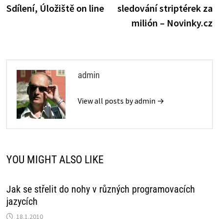
příspěvek
Sdílení, Úložiště on line
sledování striptérek za
k
s
p
milión – Novinky.cz
t
admin
View all posts by admin →
YOU MIGHT ALSO LIKE
Jak se střelit do nohy v různých programovacích
jazycích
18.1.2010